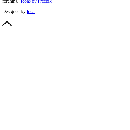
förening |
Icons by Freepik
Designed by
Idea